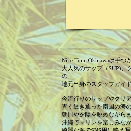
Nice Time Okin
大人気のサップ（SUP)
の ツアーガイ
地元出身のスタッフガイ
今流行りのサップやクリ
青く透き通った南国の海
朝日や夕陽を眺めながら
沖縄でマリンを楽しみな
​綺麗な海でSNS用に映え