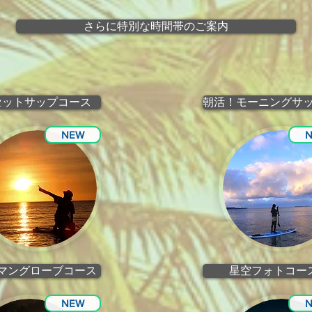
さらに特別な時間帯のご案内
セットサップコース
朝活！モーニングサ
NEW
マングローブコース
星空フォトコー
NEW