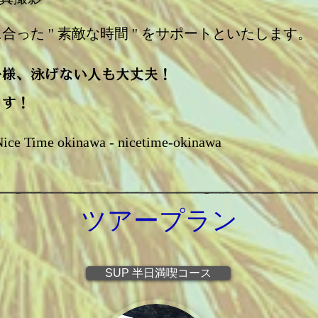
た '' 素敵な時間 '' をサポートといたします。
子様、泳げない人も大丈夫！
ます！
me okinawa - nicetime-okinawa
ツアープラン
SUP 半日満喫コース