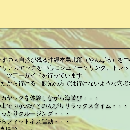
awaは手つかずの大自然が残る沖縄本島北部（やんばる）を
、クリアカヤックを中心にシュノーケリング、トレ
ドを行っています。
ドだから行ける、観光の方では行けないような穴場
アカヤックを体験しながら
海遊び・・・
の上でぷかぷかとのんびりリラックスタイム・・・
まったりクルージング・・・
がらフィットネス運動・・・
写真撮影・・・