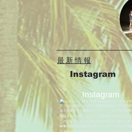
​最 新 情 報
​Instagram
​Instagram