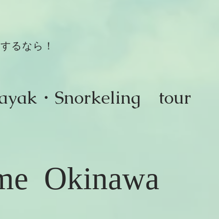
ツするなら！
ayak・Snorkeling
tour
me
Okinawa